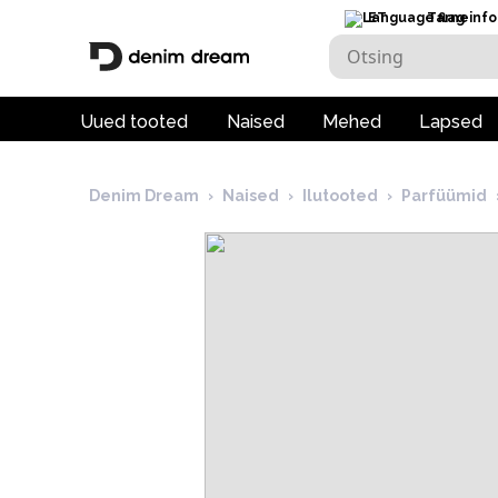
ET
Tarneinfo
Uued tooted
Naised
Mehed
Lapsed
Denim Dream
›
Naised
›
Ilutooted
›
Parfüümid