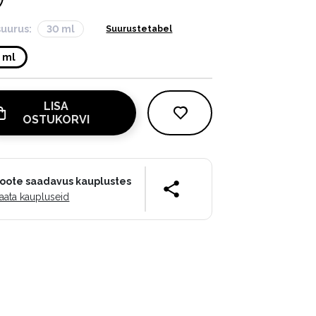
suurus:
30 ml
Suurustetabel
 ml
LISA
OSTUKORVI
oote saadavus kauplustes
aata kaupluseid