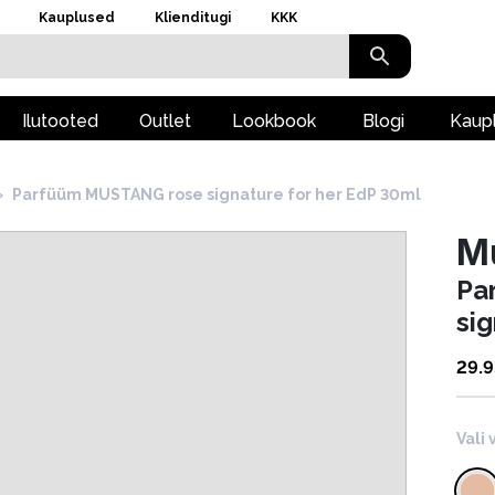
Kauplused
Klienditugi
KKK
Ilutooted
Outlet
Lookbook
Blogi
Kaup
›
Parfüüm MUSTANG rose signature for her EdP 30ml
M
Pa
si
29.9
Vali 