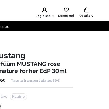
Lemmikud
Ostukorv
Logi sisse
lused
ustang
rfüüm MUSTANG rose
gnature for her EdP 30ml
5
€
Tasuta transport alates 69€
värv:
Kuldne