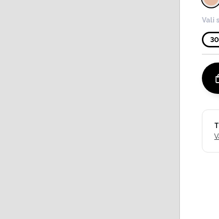
Vali 
30
T
V