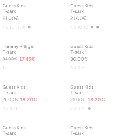
Uus
Uus
Guess Kids
Guess Kids
T-särk
T-särk
21.00
€
21.00
€
7 8 10 +1
7 8 10 +2
-50%
Tommy Hilfiger
Guess Kids
T-särk
T-särk
17.45
€
30.00
€
34.90
€
14
3 4 5 +1
-30%
-30%
Guess Kids
Guess Kids
T-särk
T-särk
18.20
€
18.20
€
26.00
€
26.00
€
2 3 4 +1
2 3 4 +1
-50%
Guess Kids
Guess Kids
T-särk
T-särk