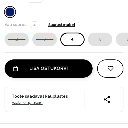
Vali suurus:
4
Suurustetabel
2
3
4
5
LISA OSTUKORVI
Toote saadavus kauplustes
Vaata kaupluseid