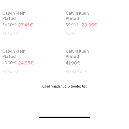
-50%
-50%
Uus
Calvin Klein
Calvin Klein
Plätud
Plätud
27.45
€
29.95
€
54.90
€
59.90
€
41 42 43
41 44
-50%
Calvin Klein
Calvin Klein
Plätud
Plätud
24.95
€
41.90
€
49.90
€
41 42 43
40 41 42 +4
Oled vaadanud 6 toodet 6st