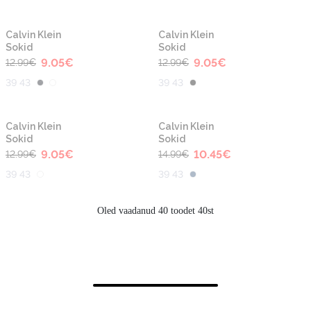
-30%
-30%
Calvin Klein
Calvin Klein
Sokid
Sokid
9.05
€
9.05
€
12.99
€
12.99
€
39 43
39 43
-30%
-30%
Calvin Klein
Calvin Klein
Sokid
Sokid
9.05
€
10.45
€
12.99
€
14.99
€
39 43
39 43
Oled vaadanud 40 toodet 40st