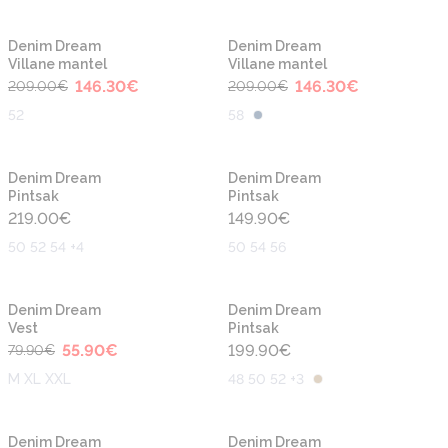
-30%
-30%
Denim Dream
Denim Dream
Villane mantel
Villane mantel
146.30
€
146.30
€
209.00
€
209.00
€
52
58
Denim Dream
Denim Dream
Pintsak
Pintsak
219.00
€
149.90
€
50 52 54 +4
50 54 56
-30%
Denim Dream
Denim Dream
Vest
Pintsak
55.90
€
199.90
€
79.90
€
M XL XXL
48 50 52 +3
-40%
Denim Dream
Denim Dream