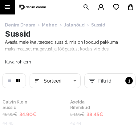
Denim Dream
›
Mehed
›
Jalanõud
›
Sussid
Sussid
Avasta meie kvaliteetsed sussid, mis on loodud pakkuma
maksimaalset mugavust ja lõõgastust kodus viibides.
Kuva rohkem
Filtrid
Sorteeri
1
-30%
-30%
Calvin Klein
Axelda
Sussid
Rihmikud
34.90
€
38.45
€
49.90
€
54.95
€
44 45
42 44