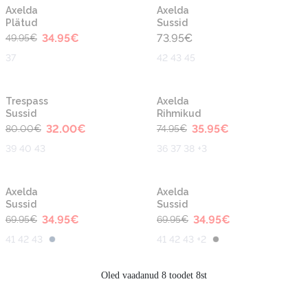
-30%
Axelda
Axelda
Plätud
Sussid
34.95
€
73.95
€
49.95
€
37
42 43 45
-60%
-50%
Trespass
Axelda
Sussid
Rihmikud
32.00
€
35.95
€
80.00
€
74.95
€
39 40 43
36 37 38 +3
-50%
-50%
Axelda
Axelda
Sussid
Sussid
34.95
€
34.95
€
69.95
€
69.95
€
41 42 43
41 42 43 +2
Oled vaadanud 8 toodet 8st