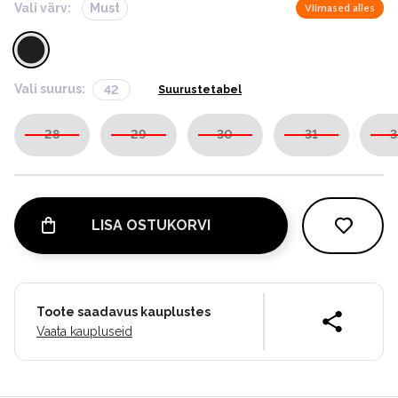
Vali värv:
Must
Viimased alles
Vali suurus:
42
Suurustetabel
28
29
30
31
3
LISA OSTUKORVI
Toote saadavus kauplustes
Vaata kaupluseid