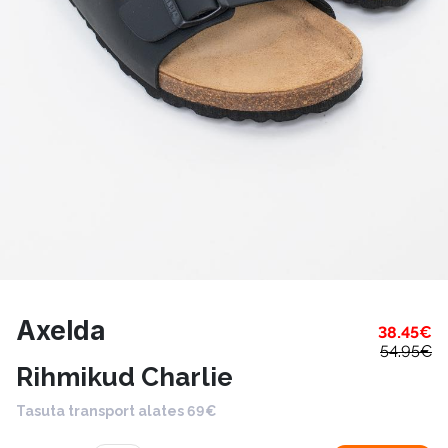
Axelda
38.45
€
54.95
€
Rihmikud Charlie
Tasuta transport alates 69€