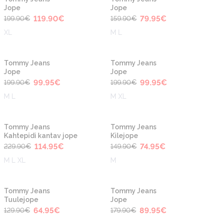
Jope
Jope
119.90
€
79.95
€
199.90
€
159.90
€
XL
M L
-50%
-50%
Tommy Jeans
Tommy Jeans
Jope
Jope
99.95
€
99.95
€
199.90
€
199.90
€
M L
M XL
-50%
-50%
Tommy Jeans
Tommy Jeans
Kahtepidi kantav jope
Kilejope
114.95
€
74.95
€
229.90
€
149.90
€
M L XL
M
-50%
-50%
Tommy Jeans
Tommy Jeans
Tuulejope
Jope
64.95
€
89.95
€
129.90
€
179.90
€