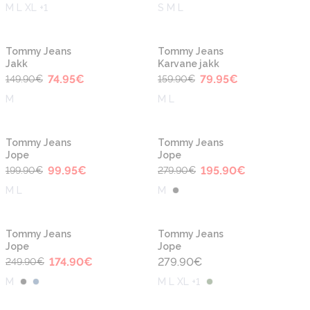
M L XL +1
S M L
-50%
-50%
Tommy Jeans
Tommy Jeans
Jakk
Karvane jakk
74.95
€
79.95
€
149.90
€
159.90
€
M
M L
-50%
-30%
Tommy Jeans
Tommy Jeans
Jope
Jope
99.95
€
195.90
€
199.90
€
279.90
€
M L
M
-30%
Tommy Jeans
Tommy Jeans
Jope
Jope
174.90
€
279.90
€
249.90
€
M
M L XL +1