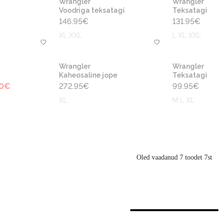
Wrangler
Wrangler
Voodriga teksatagi
Teksatagi
146.95
€
131.95
€
XL XXL
L XL XXL
Wrangler
Wrangler
Kaheosaline jope
Teksatagi
0
€
272.95
€
99.95
€
XL
M L XL
Oled vaadanud 7 toodet 7st