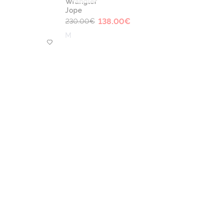
Wrangler
Jope
138.00
€
230.00
€
M