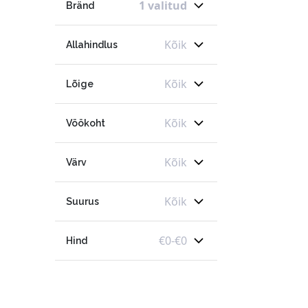
1 valitud
Bränd
Kõik
Allahindlus
Kõik
Lõige
Kõik
Vöökoht
Kõik
Värv
Kõik
Suurus
€
0
-
€
0
Hind