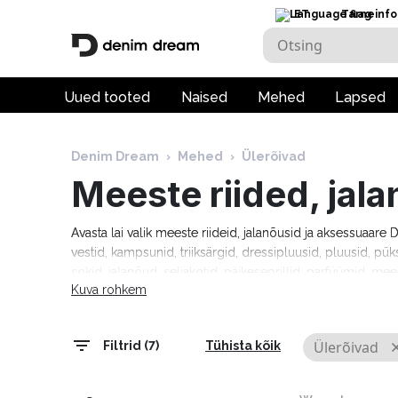
ET
Tarneinfo
Uued tooted
Naised
Mehed
Lapsed
Denim Dream
›
Mehed
›
Ülerõivad
Meeste riided, jal
Avasta lai valik meeste riideid, jalanõusid ja aksessuaar
vestid, kampsunid, triiksärgid, dressipluusid, pluusid, pük
sokid, jalanõud, seljakotid, päikeseprillid, parfüümid, mee
Kuva rohkem
moebrändidelt nagu Guess, Tommy Hilfiger, Calvin Klein
Cardin, Levi's, Lee, Tom Tailor, Pepe Jeans ja paljud teis
tarneaeg 1–5 tööpäeva!
Ülerõivad
Filtrid (7)
Tühista kõik