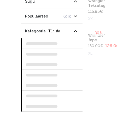
Wrangler
Sugu
Teksatagi
115.95
€
Kõik
Populaarsed
XXL
Kategooria
Tühista
-30%
Wrangler
Jope
126.0
180.00
€
XL