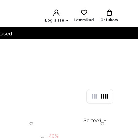
Lemmikud
Ostukorv
Logi sisse
lused
Sorteeri
-40%