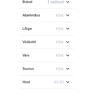
1 valitud
Bränd
Kõik
Allahindlus
Kõik
Lõige
Kõik
Vöökoht
Kõik
Värv
Kõik
Suurus
€
0
-
€
0
Hind