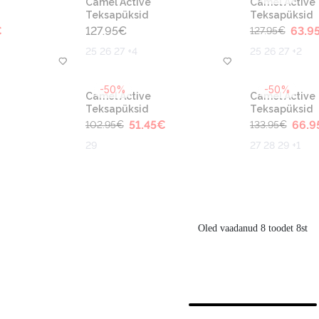
Camel Active
Camel Active
Teksapüksid
Teksapüksid
€
127.95
€
63.9
127.95
€
25 26 27 +4
25 26 27 +2
-50%
-50%
Camel Active
Camel Active
Teksapüksid
Teksapüksid
€
51.45
€
66.9
102.95
€
133.95
€
29
27 28 29 +1
Oled vaadanud 8 toodet 8st