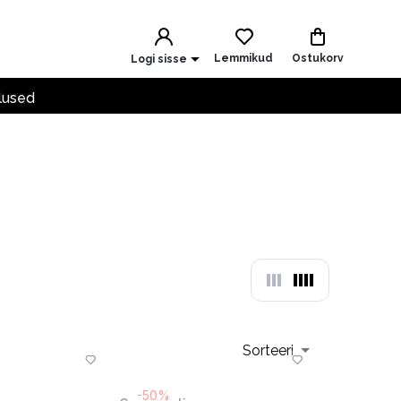
Lemmikud
Ostukorv
Logi sisse
lused
Sorteeri
-50%