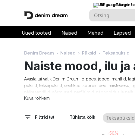
ET
Tarneinfo
Uued tooted
Naised
Mehed
Lapsed
Denim Dream
›
Naised
›
Püksid
›
Teksapüksid
Naiste mood, ilu j
Avasta lai valik Denim Dreami e-poes: joped, mantlid, tag
püksid, teksapüksid, seelikud, spordiriided, naistepesu, uj
päikeseprillid, sõrmused, parfüümid, näohooldus ja pal
Kuva rohkem
Tommy Hilfiger, Calvin Klein, Camel Active, Denim Drea
Marciano, Molly Bracken, Pepe Jeans, Rino & Pelle ja palj
tarneaeg 1–5 tööpäeva!
Teksapüksid
Filtrid (8)
Tühista kõik
-50%