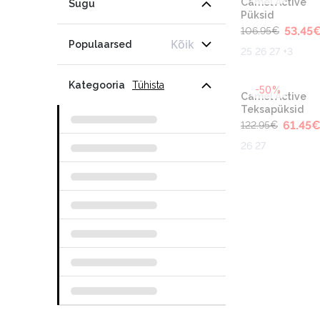
Camel Active
Sugu
Püksid
53.45
106.95
€
Kõik
Populaarsed
25 26 27 +3
Kategooria
Tühista
-50%
Camel Active
Teksapüksid
61.45
122.95
€
26 27