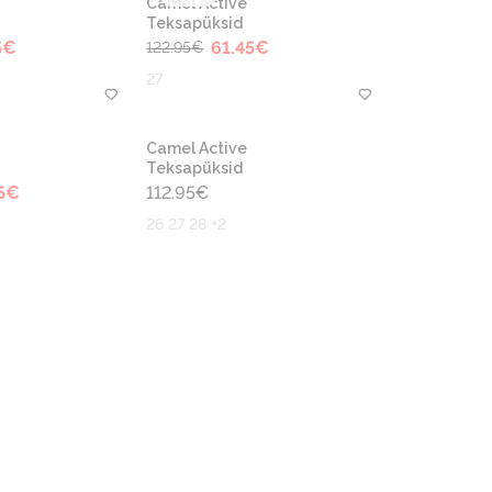
Camel Active
Teksapüksid
5
€
61.45
€
122.95
€
27
Camel Active
Teksapüksid
5
€
112.95
€
26 27 28 +2