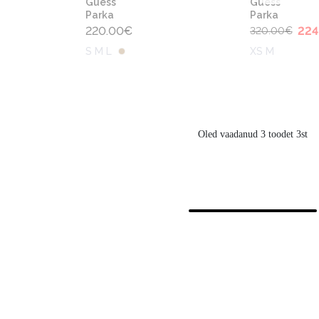
Guess
Guess
Parka
Parka
220.00
€
224
320.00
€
S M L
XS M
Oled vaadanud 3 toodet 3st