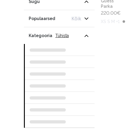
Guess
Sugu
Parka
220.00
€
Kõik
Populaarsed
XS S M +1
Kategooria
Tühista