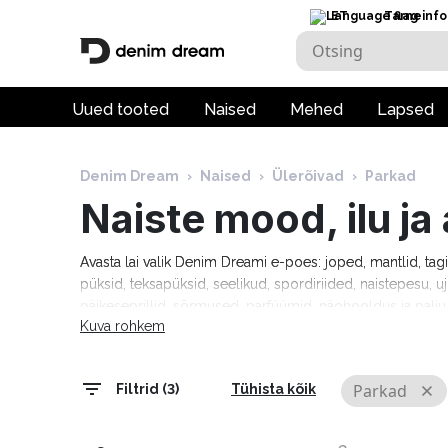
ET
Tarneinfo
Uued tooted
Naised
Mehed
Lapsed
Denim Dream
›
Naised
›
Ülerõivad
›
Parkad
Naiste mood, ilu j
Avasta lai valik Denim Dreami e-poes: joped, mantlid, tag
püksid, teksapüksid, seelikud, spordiriided, naistepesu, uj
päikeseprillid, sõrmused, parfüümid, näohooldus ja pal
Kuva rohkem
Tommy Hilfiger, Calvin Klein, Camel Active, Denim Drea
Marciano, Molly Bracken, Pepe Jeans, Rino & Pelle ja palj
tarneaeg 1–5 tööpäeva!
Parkad
Filtrid (3)
Tühista kõik