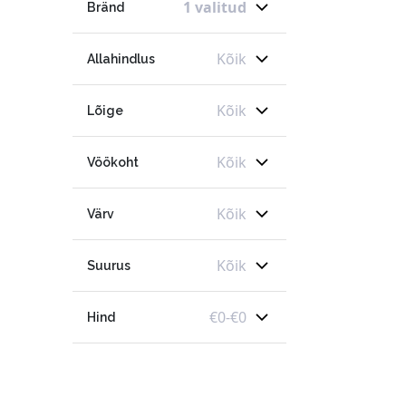
1 valitud
Bränd
Kõik
Allahindlus
Kõik
Lõige
Kõik
Vöökoht
Kõik
Värv
Kõik
Suurus
€
0
-
€
0
Hind