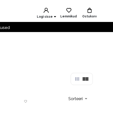
Lemmikud
Ostukorv
Logi sisse
lused
Sorteeri