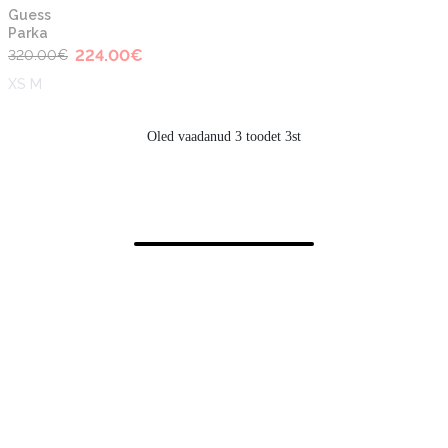
-30%
Guess
Parka
224.00
€
320.00
€
XS M
Oled vaadanud 3 toodet 3st