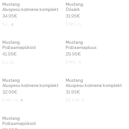
Mustang
Mustang
Aluspesu kolmene komplekt
Öösärk
34.95
€
31.95
€
S L
S M L +1
Mustang
Mustang
Pidžaamapüksid
Pidžaamapluus
41.95
€
29.95
€
S L XL
S M L +1
Mustang
Mustang
Aluspesu kolmene komplekt
Aluspesu kolmene komplekt
32.95
€
31.95
€
S M L +1
XS S M +2
Mustang
Pidžaamapüksid