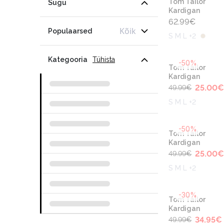
Tom Tailor
Sugu
Kardigan
62.99
€
Kõik
Populaarsed
S M L +2
Kategooria
Tühista
-50%
Tom Tailor
Kardigan
25.00
€
49.99
€
S M L +2
-50%
Tom Tailor
Kardigan
25.00
€
49.99
€
S M L +2
-30%
Tom Tailor
Kardigan
34.95
€
49.99
€