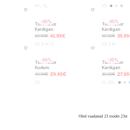
M L XL
XS
-40%
-40%
Tom Tailor
Tom Tailor
Kardigan
Kardigan
41.95
€
35.95
69.99
€
59.99
€
XS S M +2
XS S M
-40%
-30%
Tom Tailor
Tom Tailor
Kudum
Kardigan
29.95
€
27.95
49.99
€
39.99
€
XS
XL XXL
Oled vaadanud 23 toodet 23st