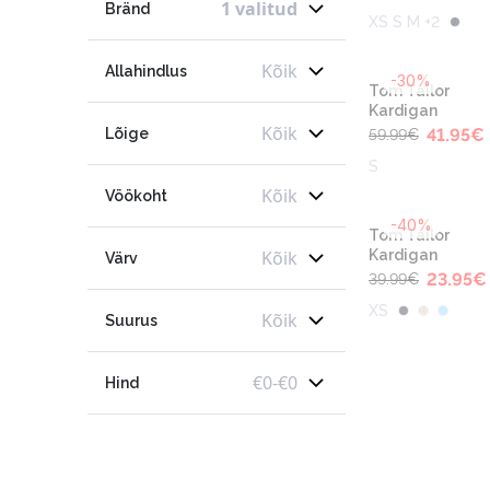
1 valitud
Bränd
XS S M +2
Kõik
Allahindlus
-30%
Tom Tailor
Kardigan
Kõik
Lõige
41.95
€
59.99
€
S
Kõik
Vöökoht
-40%
Tom Tailor
Kõik
Kardigan
Värv
23.95
€
39.99
€
XS
Kõik
Suurus
€
0
-
€
0
Hind