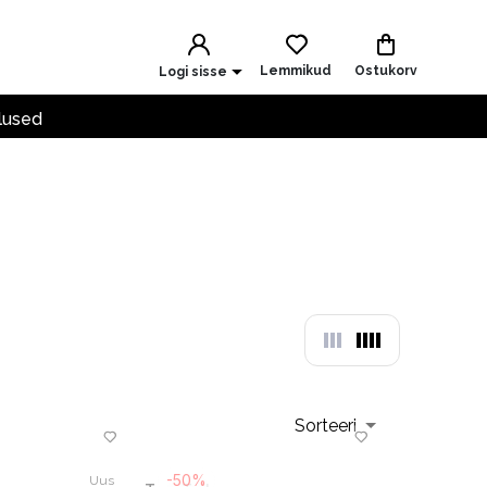
Lemmikud
Ostukorv
Logi sisse
lused
Sorteeri
-50%
Uus