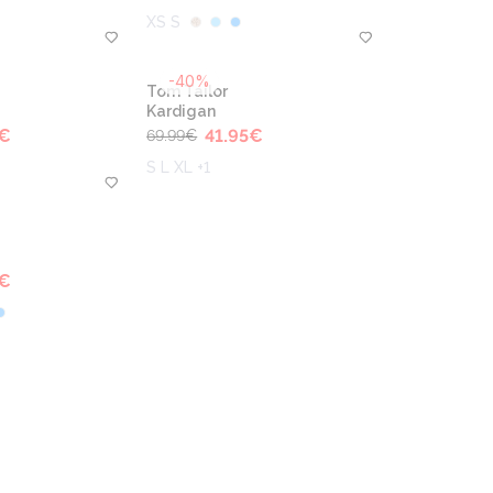
XS S
-40%
Tom Tailor
Kardigan
€
41.95
€
69.99
€
S L XL +1
€