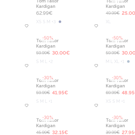
Tom Tailor
Tom Tailor
Kardigan
Kardigan
62.99
€
25.0
49.99
€
XS S M +3
XL
-50%
-50%
Tom Tailor
Tom Tailor
Kardigan
Kardigan
30.00
€
30.0
59.99
€
59.99
€
S M L +2
M L XL +1
-30%
-30%
Tom Tailor
Tom Tailor
Kardigan
Kardigan
41.95
€
48.95
59.99
€
69.99
€
S M L +1
XS S M +1
-30%
-30%
Tom Tailor
Tom Tailor
Kardigan
Kardigan
32.15
€
27.95
45.99
€
39.99
€