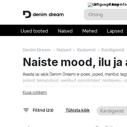
ET
Tarneinfo
Uued tooted
Naised
Mehed
Lapsed
Denim Dream
›
Naised
›
Kudumid
›
Kardiganid
Naiste mood, ilu j
Avasta lai valik Denim Dreami e-poes: joped, mantlid, tag
püksid, teksapüksid, seelikud, spordiriided, naistepesu, uj
päikeseprillid, sõrmused, parfüümid, näohooldus ja pal
Kuva rohkem
Tommy Hilfiger, Calvin Klein, Camel Active, Denim Drea
Marciano, Molly Bracken, Pepe Jeans, Rino & Pelle ja palj
tarneaeg 1–5 tööpäeva!
Kardiganid
Filtrid (23)
Tühista kõik