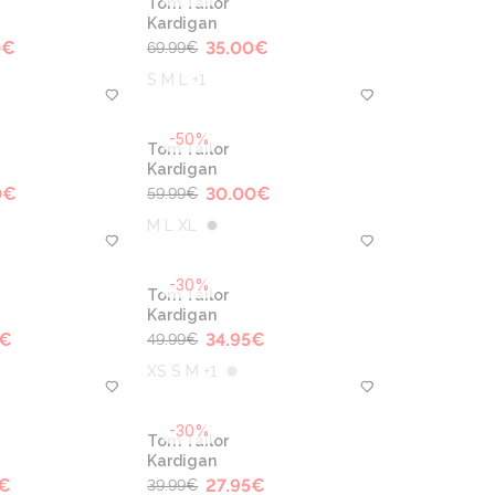
Tom Tailor
Kardigan
0
€
35.00
€
69.99
€
S M L +1
-50%
Tom Tailor
Kardigan
0
€
30.00
€
59.99
€
M L XL
-30%
Tom Tailor
Kardigan
€
34.95
€
49.99
€
XS S M +1
-30%
Tom Tailor
Kardigan
€
27.95
€
39.99
€