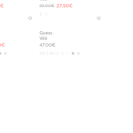
€
27.50
€
55.00
€
S
Guess
Vöö
0
€
47.00
€
XS S M +1