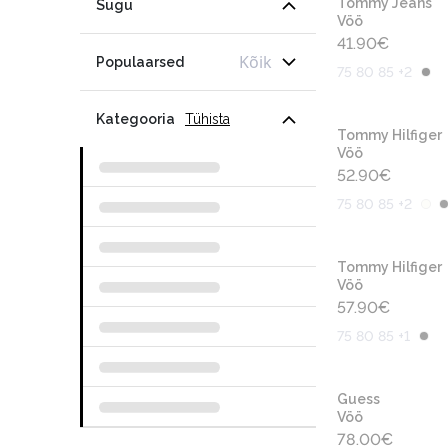
Tommy Jeans
Sugu
Vöö
41.90
€
Kõik
Populaarsed
75 80 85 +2
Kategooria
Tühista
Tommy Hilfiger
Vöö
52.90
€
75 80 85 +2
Tommy Hilfiger
Vöö
57.90
€
75 80 85 +1
Guess
Vöö
78.00
€