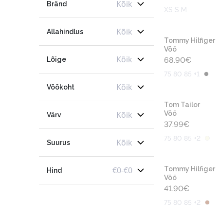
Kõik
Bränd
XS S M
Kõik
Allahindlus
Tommy Hilfiger
Vöö
Kõik
Lõige
68.90
€
75 80 85 +1
Kõik
Vöökoht
Tom Tailor
Kõik
Vöö
Värv
37.99
€
75 80 85 +2
Kõik
Suurus
€
0
-
€
0
Tommy Hilfiger
Hind
Vöö
41.90
€
75 80 85 +2