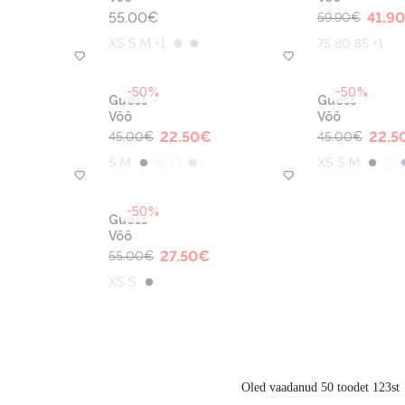
€
55.00
€
41.90
59.90
€
XS S M +1
75 80 85 +1
-50%
-50%
Guess
Guess
Vöö
Vöö
€
22.50
€
22.5
45.00
€
45.00
€
S M
XS S M
-50%
Guess
Vöö
€
27.50
€
55.00
€
XS S
Oled vaadanud 50 toodet 123st