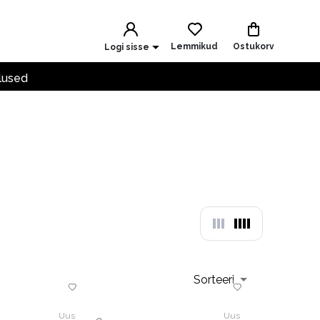
Lemmikud
Ostukorv
Logi sisse
lused
Sorteeri
Uus
Uus