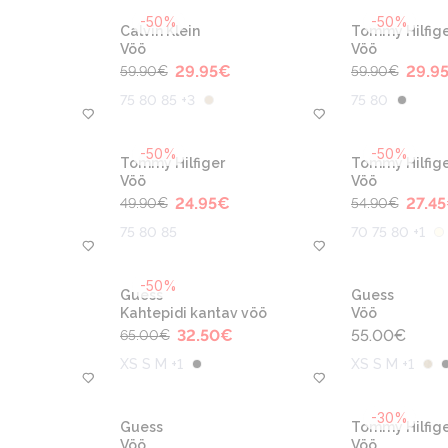
-50%
-50%
Calvin Klein
Tommy Hilfige
Vöö
Vöö
29.95
€
29.9
59.90
€
59.90
€
75 80 85 +3
75 80
-50%
-50%
Tommy Hilfiger
Tommy Hilfige
Vöö
Vöö
24.95
€
27.45
49.90
€
54.90
€
75 80 85
70 75 80 +1
-50%
Guess
Guess
Kahtepidi kantav vöö
Vöö
32.50
€
55.00
€
65.00
€
XS S M +1
XS S M +1
-30%
Guess
Tommy Hilfige
Vöö
Vöö