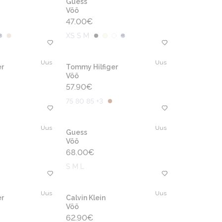
Guess
Vöö
47.00
€
XS S M
Uus
Uus
r
Tommy Hilfiger
Vöö
57.90
€
75 80 85 +3
Uus
Uus
Guess
Vöö
68.00
€
S M L
Uus
Uus
r
Calvin Klein
Vöö
62.90
€