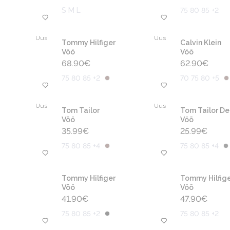
S M L
75 80 85 +2
Uus
Uus
Tommy Hilfiger
Calvin Klein
Vöö
Vöö
68.90
€
62.90
€
75 80 85 +2
70 75 80 +5
Uus
Uus
Tom Tailor
Tom Tailor D
Vöö
Vöö
35.99
€
25.99
€
75 80 85 +4
75 80 85 +4
Tommy Hilfiger
Tommy Hilfige
Vöö
Vöö
41.90
€
47.90
€
75 80 85 +2
75 80 85 +2