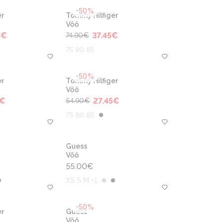
-50%
r
Tommy Hilfiger
Vöö
5
€
37.45
€
74.90
€
75 80 85
-50%
r
Tommy Hilfiger
Vöö
€
27.45
€
54.90
€
75 80 85
Guess
Vöö
55.00
€
XS S M +1
-50%
r
Guess
Vöö