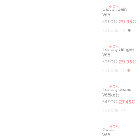
-50%
Calvin Klein
Vöö
29.95
€
59.90
€
75 80 85 +2
-50%
Tommy Hilfiger
Vöö
29.95
€
59.90
€
75 80 85 +1
-50%
Tommy Jeans
Vöökett
27.45
€
54.90
€
75 80 85 +2
-50%
Guess
Vöö