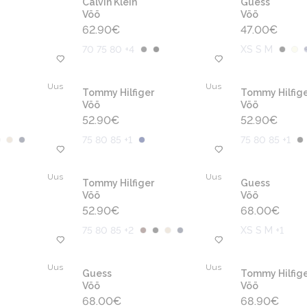
Calvin Klein
Guess
Vöö
Vöö
62.90
€
47.00
€
70 75 80 +4
XS S M
Uus
Uus
Tommy Hilfiger
Tommy Hilfige
Vöö
Vöö
52.90
€
52.90
€
75 80 85 +1
75 80 85 +1
Uus
Uus
Tommy Hilfiger
Guess
Vöö
Vöö
52.90
€
68.00
€
75 80 85 +2
XS S M +1
Uus
Uus
Guess
Tommy Hilfige
Vöö
Vöö
68.00
€
68.90
€