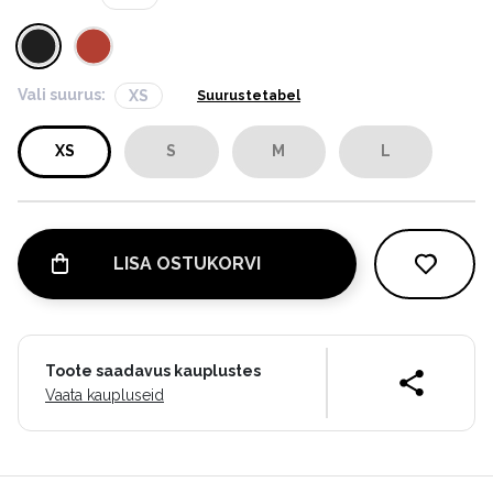
Vali suurus:
XS
Suurustetabel
XS
S
M
L
LISA OSTUKORVI
Toote saadavus kauplustes
Vaata kaupluseid