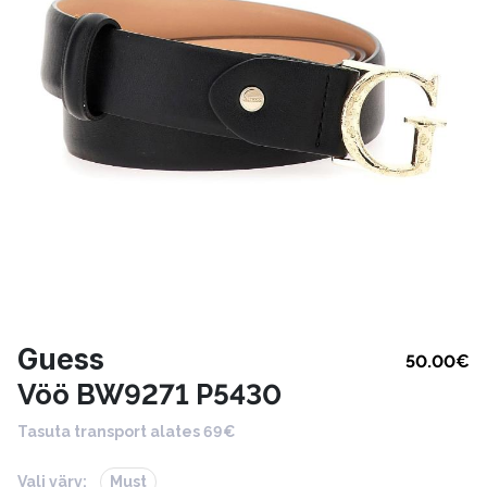
Guess
50.00
€
Vöö BW9271 P5430
Tasuta transport alates 69€
Vali värv:
Must