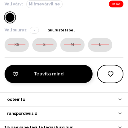
Vali värv:
Mitmevärviline
Otsas
Vali suurus:
-
Suurustetabel
XS
S
M
L
Teavita mind
Tooteinfo
Transpordiviisid
14-päevane tasuta tagastusõigus