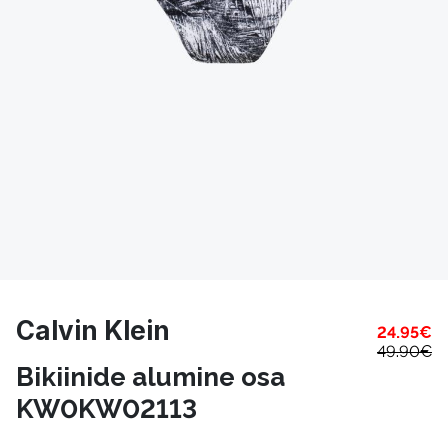
Calvin Klein
24.95
€
49.90
€
Bikiinide alumine osa
KW0KW02113