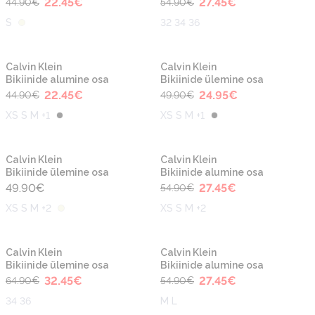
22.45
€
27.45
€
44.90
€
54.90
€
S
32 34 36
-50%
-50%
Uus
Uus
Calvin Klein
Calvin Klein
Bikiinide alumine osa
Bikiinide ülemine osa
22.45
€
24.95
€
44.90
€
49.90
€
XS S M +1
XS S M +1
-50%
Uus
Uus
Calvin Klein
Calvin Klein
Bikiinide ülemine osa
Bikiinide alumine osa
49.90
€
27.45
€
54.90
€
XS S M +2
XS S M +2
-50%
-50%
Uus
Uus
Calvin Klein
Calvin Klein
Bikiinide ülemine osa
Bikiinide alumine osa
32.45
€
27.45
€
64.90
€
54.90
€
34 36
M L