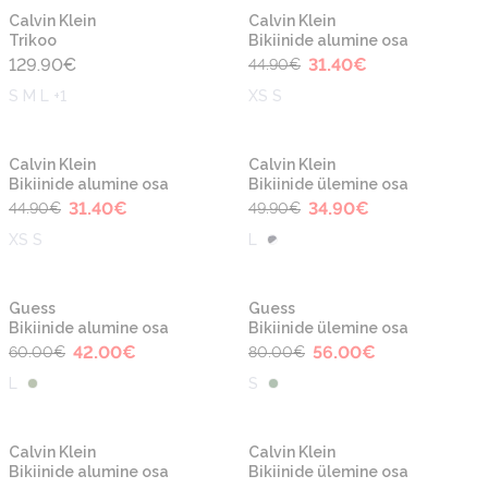
-30%
Calvin Klein
Calvin Klein
Trikoo
Bikiinide alumine osa
129.90
€
31.40
€
44.90
€
S M L +1
XS S
-30%
-30%
Calvin Klein
Calvin Klein
Bikiinide alumine osa
Bikiinide ülemine osa
31.40
€
34.90
€
44.90
€
49.90
€
XS S
L
-30%
-30%
Guess
Guess
Bikiinide alumine osa
Bikiinide ülemine osa
42.00
€
56.00
€
60.00
€
80.00
€
L
S
-30%
-30%
Calvin Klein
Calvin Klein
Bikiinide alumine osa
Bikiinide ülemine osa