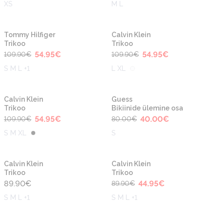
XS
M L
-50%
-50%
Uus
Uus
Tommy Hilfiger
Calvin Klein
Trikoo
Trikoo
54.95
€
54.95
€
109.90
€
109.90
€
S M L +1
L XL
-50%
-50%
Uus
Uus
Calvin Klein
Guess
Trikoo
Bikiinide ülemine osa
54.95
€
40.00
€
109.90
€
80.00
€
S M XL
S
-50%
Calvin Klein
Calvin Klein
Trikoo
Trikoo
89.90
€
44.95
€
89.90
€
S M L +1
S M L +1