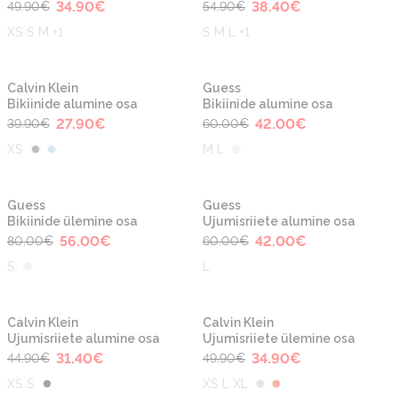
34.90
€
38.40
€
49.90
€
54.90
€
XS S M +1
S M L +1
-30%
-30%
Calvin Klein
Guess
Bikiinide alumine osa
Bikiinide alumine osa
27.90
€
42.00
€
39.90
€
60.00
€
XS
M L
-30%
-30%
Guess
Guess
Bikiinide ülemine osa
Ujumisriiete alumine osa
56.00
€
42.00
€
80.00
€
60.00
€
S
L
-30%
-30%
Calvin Klein
Calvin Klein
Ujumisriiete alumine osa
Ujumisriiete ülemine osa
31.40
€
34.90
€
44.90
€
49.90
€
XS S
XS L XL