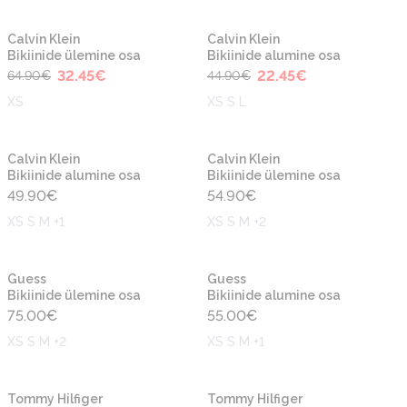
-50%
-50%
Uus
Uus
Calvin Klein
Calvin Klein
Bikiinide ülemine osa
Bikiinide alumine osa
32.45
€
22.45
€
64.90
€
44.90
€
XS
XS S L
Uus
Uus
Calvin Klein
Calvin Klein
Bikiinide alumine osa
Bikiinide ülemine osa
49.90
€
54.90
€
XS S M +1
XS S M +2
Uus
Uus
Guess
Guess
Bikiinide ülemine osa
Bikiinide alumine osa
75.00
€
55.00
€
XS S M +2
XS S M +1
-50%
-50%
Uus
Uus
Tommy Hilfiger
Tommy Hilfiger