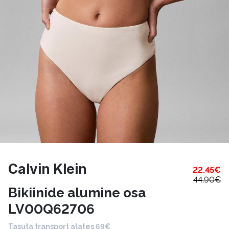
Calvin Klein
22.45
€
44.90
€
Bikiinide alumine osa
LV00Q62706
Tasuta transport alates 69€