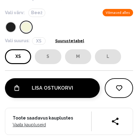
Vali värv:
Beež
Viimased alles
Vali suurus:
XS
Suurustetabel
XS
S
M
L
LISA OSTUKORVI
Toote saadavus kauplustes
Vaata kaupluseid