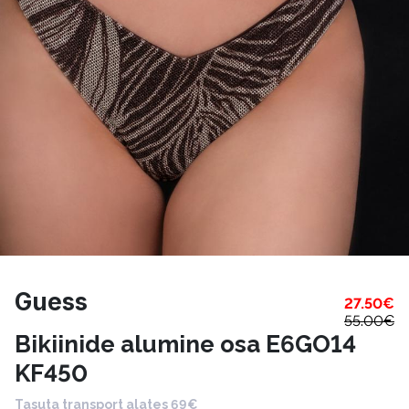
Guess
27.50
€
55.00
€
Bikiinide alumine osa E6GO14
KF450
Tasuta transport alates 69€