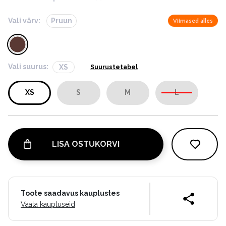
Vali värv:
Pruun
Viimased alles
Vali suurus:
XS
Suurustetabel
XS
S
M
L
LISA OSTUKORVI
Toote saadavus kauplustes
Vaata kaupluseid