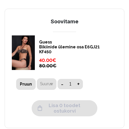
Soovitame
Guess
Bikiinide ülemine osa E6GJ21
KF450
40.00
€
80.00
€
-
+
Suurus
Pruun
Lisa 0 toodet
ostukorvi