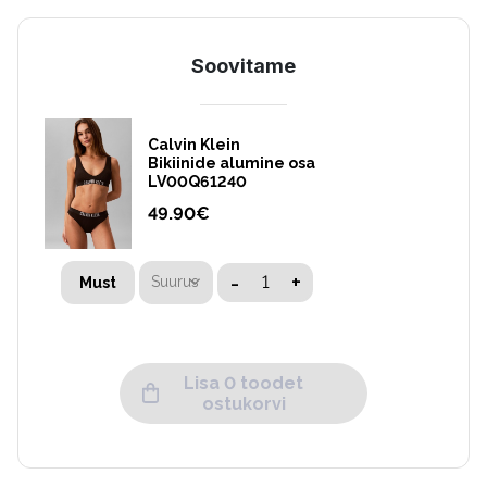
Soovitame
Calvin Klein
Bikiinide alumine osa
LV00Q61240
49.90
€
-
+
Suurus
Must
Lisa 0 toodet
ostukorvi