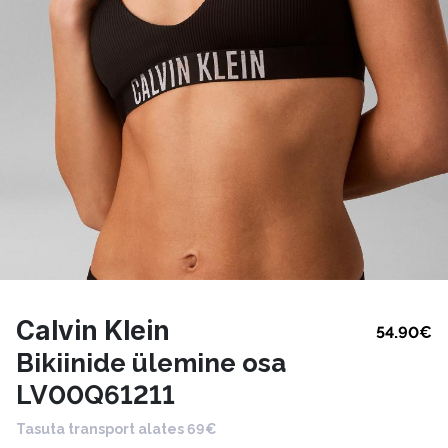
Calvin Klein
54.90
€
Bikiinide ülemine osa
LV00Q61211
Tasuta transport alates 69€