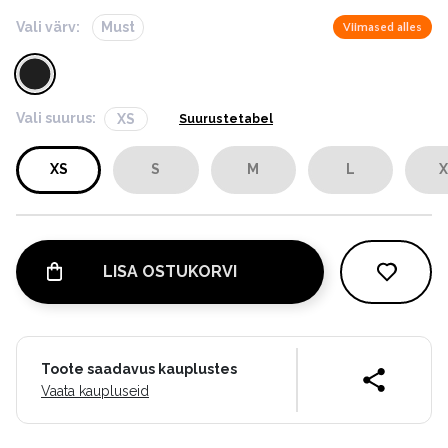
Vali värv:
Must
Viimased alles
Vali suurus:
XS
Suurustetabel
XS
S
M
L
X
LISA OSTUKORVI
Toote saadavus kauplustes
Vaata kaupluseid