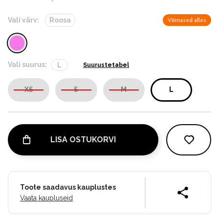
Vali värv:
Roosa
Viimased alles
Vali suurus:
L
Suurustetabel
XS
S
M
L
LISA OSTUKORVI
Toote saadavus kauplustes
Vaata kaupluseid