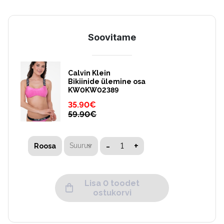
Soovitame
Calvin Klein
Bikiinide ülemine osa
KW0KW02389
35.90
€
59.90
€
-
+
Suurus
Roosa
Lisa 0 toodet
ostukorvi