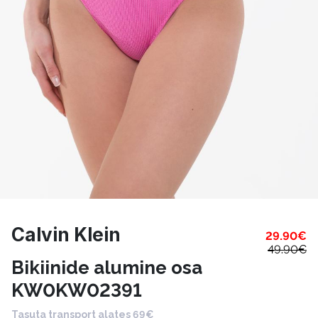
Calvin Klein
29.90
€
49.90
€
Bikiinide alumine osa
KW0KW02391
Tasuta transport alates 69€