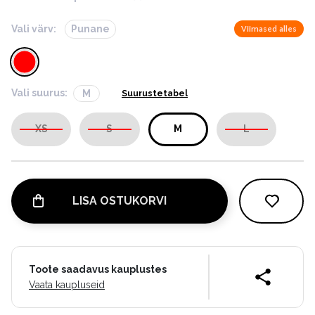
Vali värv:
Punane
Viimased alles
Vali suurus:
M
Suurustetabel
XS
S
M
L
LISA OSTUKORVI
Toote saadavus kauplustes
Vaata kaupluseid