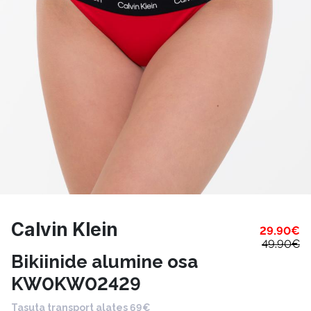
Calvin Klein
29.90
€
49.90
€
Bikiinide alumine osa
KW0KW02429
Tasuta transport alates 69€