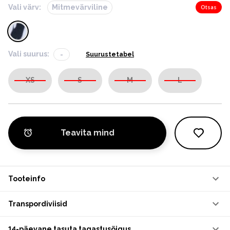
Vali värv:
Mitmevärviline
Otsas
Vali suurus:
-
Suurustetabel
XS
S
M
L
Teavita mind
Tooteinfo
Transpordiviisid
14-päevane tasuta tagastusõigus