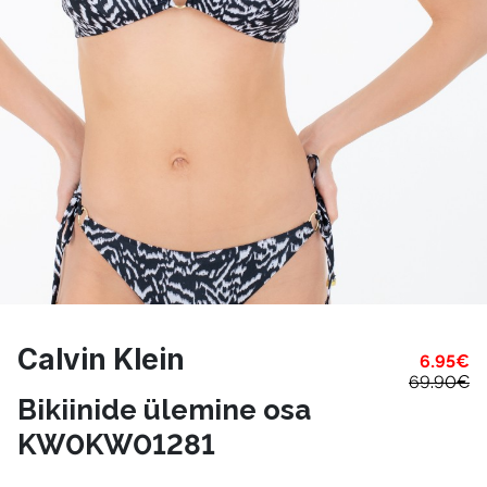
Calvin Klein
6.95
€
69.90
€
Bikiinide ülemine osa
KW0KW01281