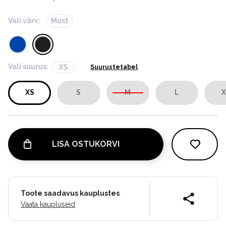
Vali värv:
Must
Vali suurus:
XS
Suurustetabel
XS
S
M
L
X
LISA OSTUKORVI
Toote saadavus kauplustes
Vaata kaupluseid