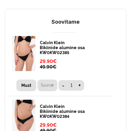
Soovitame
Calvin Klein
Bikiinide alumine osa
KW0KW02385
29.90
€
49.90
€
-
+
Suurus
Must
Calvin Klein
Bikiinide alumine osa
KW0KW02384
29.90
€
49.90
€