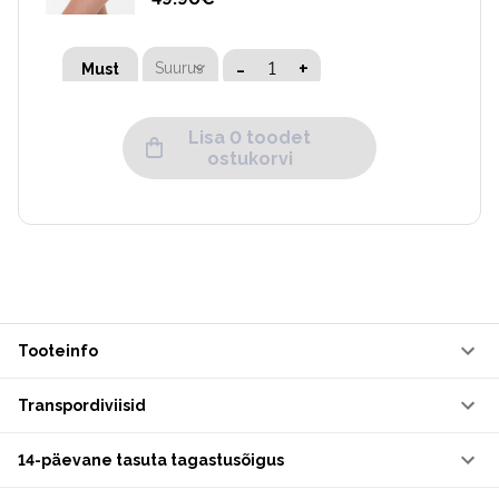
-
+
Suurus
Must
Lisa 0 toodet
ostukorvi
Tooteinfo
Transpordiviisid
14-päevane tasuta tagastusõigus