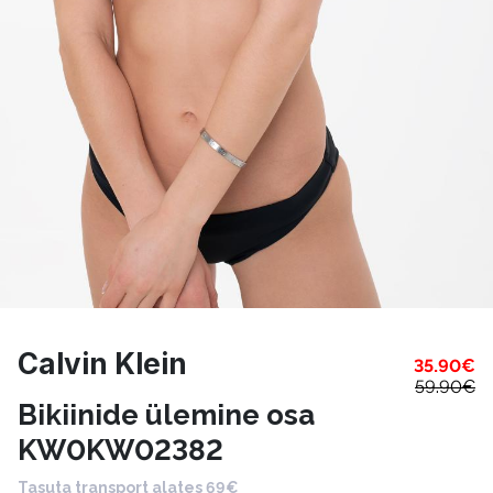
Calvin Klein
35.90
€
59.90
€
Bikiinide ülemine osa
KW0KW02382
Tasuta transport alates 69€