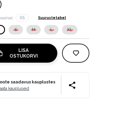
suurus:
XS
Suurustetabel
S
S
M
L
XL
LISA
OSTUKORVI
oote saadavus kauplustes
aata kaupluseid