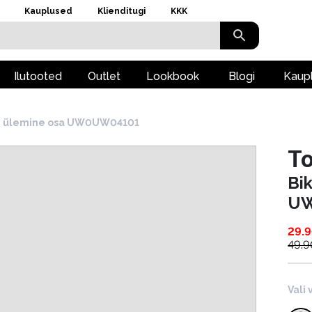
Kauplused
Klienditugi
KKK
Ilutooted
Outlet
Lookbook
Blogi
Kaup
de ülemine osa UW0UW04101
To
Bi
U
29.
49.9
Vali 