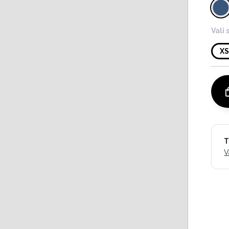
Vali 
X
T
V