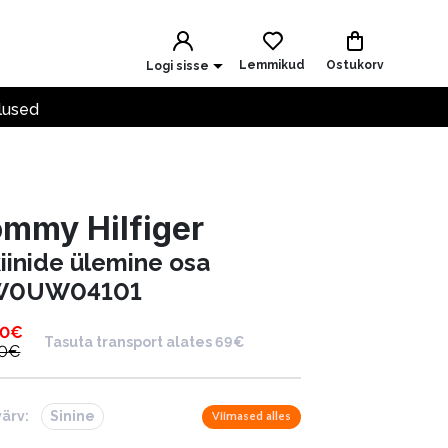
Lemmikud
Ostukorv
Logi sisse
lused
mmy Hilfiger
kiinide ülemine osa
W0UW04101
90
€
Tasuta transport alates 69€
0
€
värv:
Sinine
Viimased alles