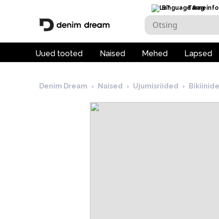
ET
Tarneinfo
Uued tooted
Naised
Mehed
Lapsed
Denim Dream
›
Naised
›
Ujumisriided
›
Bikiini