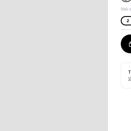
Vali 
2
T
V