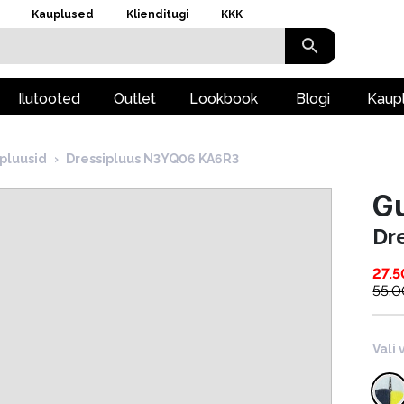
Kauplused
Klienditugi
KKK
Ilutooted
Outlet
Lookbook
Blogi
Kaup
pluusid
›
Dressipluus N3YQ06 KA6R3
G
Dr
27.5
55.0
Vali 