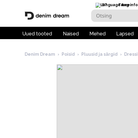
ET
Tarneinfo
Uued tooted
Naised
Mehed
Lapsed
Denim Dream
›
Poisid
›
Pluusid ja särgid
›
Dressi