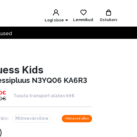
Lemmikud
Ostukorv
Logi sisse
lused
uess Kids
essipluus N3YQ06 KA6R3
0
€
Tasuta transport alates 69€
0
€
värv:
Mitmevärviline
Viimased alles