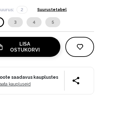
suurus:
2
Suurustetabel
3
4
5
LISA
OSTUKORVI
oote saadavus kauplustes
aata kaupluseid