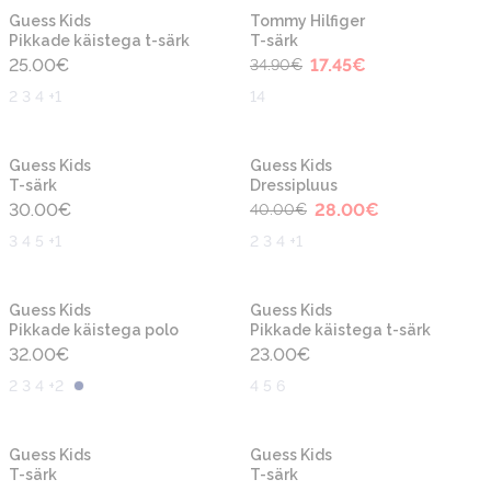
-50%
Uus
Guess Kids
Tommy Hilfiger
Pikkade käistega t-särk
T-särk
25.00
€
17.45
€
34.90
€
2 3 4 +1
14
-30%
Guess Kids
Guess Kids
T-särk
Dressipluus
30.00
€
28.00
€
40.00
€
3 4 5 +1
2 3 4 +1
Guess Kids
Guess Kids
Pikkade käistega polo
Pikkade käistega t-särk
32.00
€
23.00
€
2 3 4 +2
4 5 6
-30%
-30%
Guess Kids
Guess Kids
T-särk
T-särk