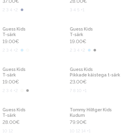
37.00
€
28.00
€
2 3 4 +2
3 4 5 +1
Uus
Uus
Guess Kids
Guess Kids
T-särk
T-särk
19.00
€
19.00
€
2 3 4 +2
2 3 4 +2
Uus
Uus
Guess Kids
Guess Kids
T-särk
Pikkade käistega t-särk
19.00
€
23.00
€
2 3 4 +2
7 8 10 +1
Uus
Uus
Guess Kids
Tommy Hilfiger Kids
T-särk
Kudum
28.00
€
79.90
€
10 12
10 12 14 +1