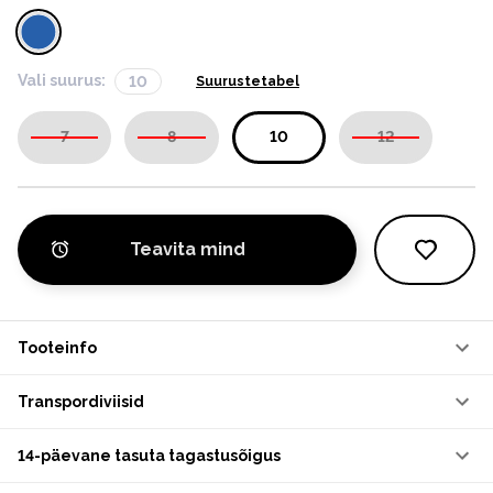
Vali suurus:
10
Suurustetabel
7
8
10
12
Teavita mind
Tooteinfo
Transpordiviisid
14-päevane tasuta tagastusõigus