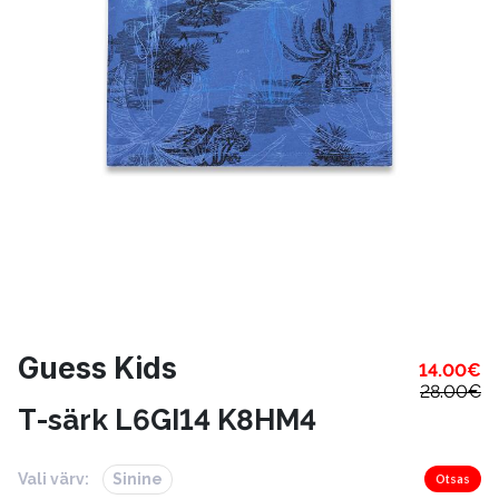
Guess Kids
14.00
€
28.00
€
T-särk L6GI14 K8HM4
Vali värv:
Sinine
Otsas