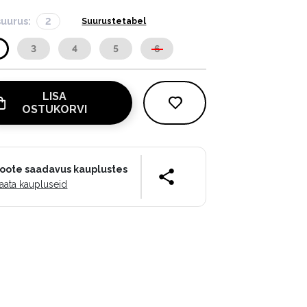
suurus:
2
Suurustetabel
3
4
5
6
LISA
OSTUKORVI
oote saadavus kauplustes
aata kaupluseid