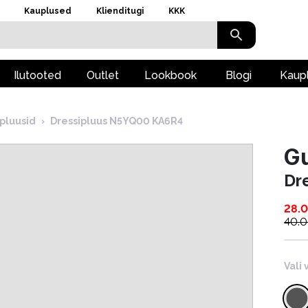
Kauplused
Klienditugi
KKK
Ilutooted
Outlet
Lookbook
Blogi
Kaup
pluusid
›
Dressipluus N5YQ00 KA6R4
G
Dr
28.
40.
Vali 