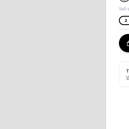
Vali 
2
T
V