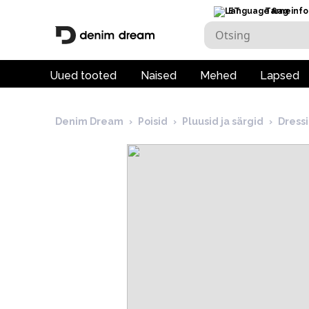
ET
Tarneinfo
Uued tooted
Naised
Mehed
Lapsed
Denim Dream
›
Poisid
›
Pluusid ja särgid
›
Dressi