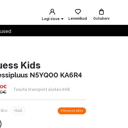
Lemmikud
Ostukorv
Logi sisse
lused
uess Kids
essipluus N5YQ00 KA6R4
00
€
Tasuta transport alates 69€
00
€
värv:
Hall
Viimased alles