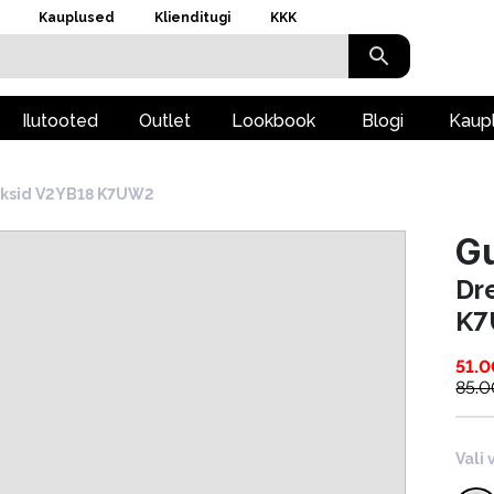
Kauplused
Klienditugi
KKK
Ilutooted
Outlet
Lookbook
Blogi
Kaup
üksid V2YB18 K7UW2
Gu
Dr
K
51.0
85.0
Vali 