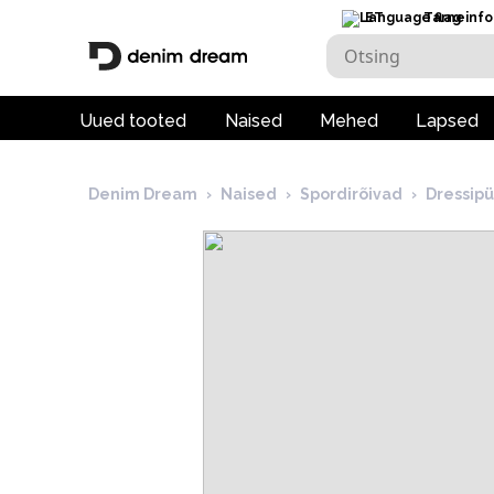
ET
Tarneinfo
Uued tooted
Naised
Mehed
Lapsed
Denim Dream
›
Naised
›
Spordirõivad
›
Dressip