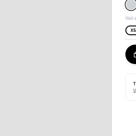
Vali 
X
T
V