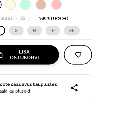
suurus:
XS
Suurustetabel
S
S
M
L
XL
LISA
OSTUKORVI
oote saadavus kauplustes
aata kaupluseid