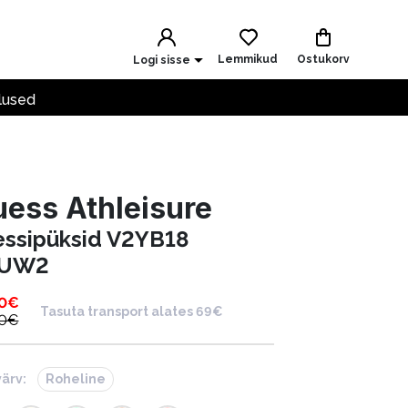
Lemmikud
Ostukorv
Logi sisse
lused
ess Athleisure
essipüksid V2YB18
7UW2
0
€
Tasuta transport alates 69€
0
€
värv:
Roheline