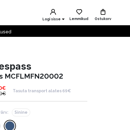
Lemmikud
Ostukorv
Logi sisse
lused
respass
iis MCFLMFN20002
0
€
Tasuta transport alates 69€
0
€
värv:
Sinine