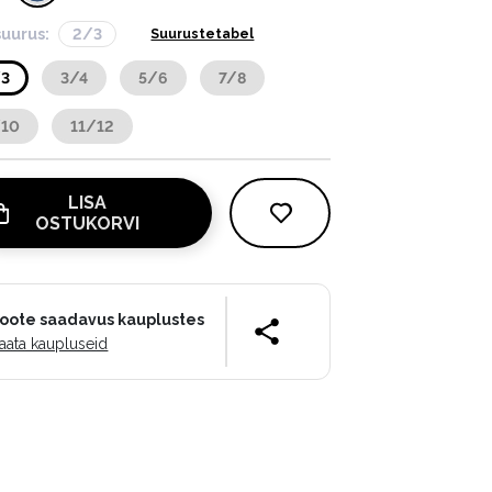
suurus:
2/3
Suurustetabel
/3
3/4
5/6
7/8
/10
11/12
LISA
OSTUKORVI
oote saadavus kauplustes
aata kaupluseid