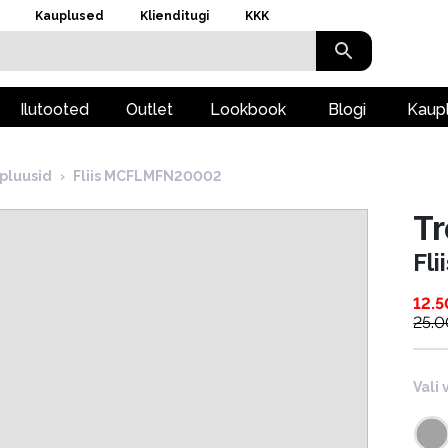
Kauplused
Klienditugi
KKK
Ilutooted
Outlet
Lookbook
Blogi
Kaup
pluusid
›
Fliis MCFLMFN20002
T
Fl
12.5
25.0
Vali 