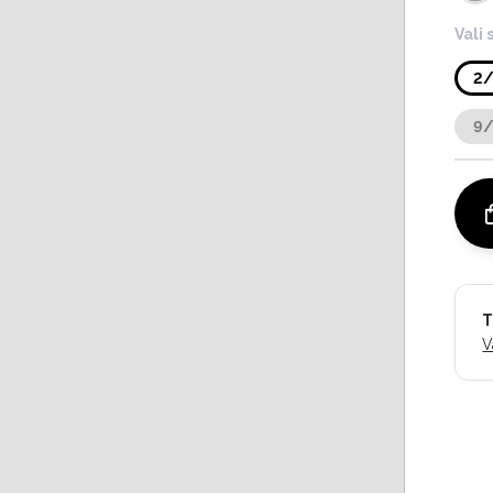
Vali 
2
9
T
V