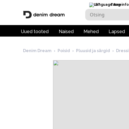
ET
Tarneinfo
Uued tooted
Naised
Mehed
Lapsed
Denim Dream
›
Poisid
›
Pluusid ja särgid
›
Dressi