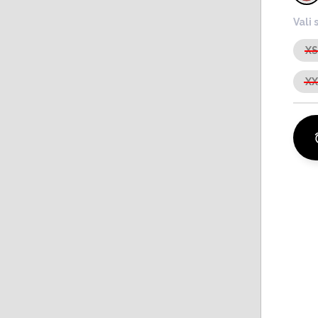
Vali 
X
X