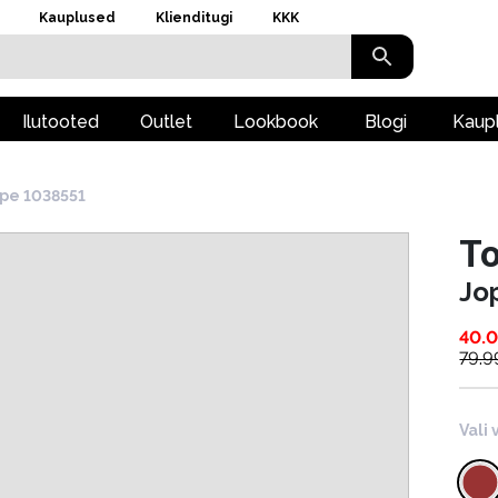
Kauplused
Klienditugi
KKK
Ilutooted
Outlet
Lookbook
Blogi
Kaup
pe 1038551
To
Jo
40.
79.9
Vali 