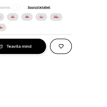
suurus:
-
Suurustetabel
S
S
M
L
XL
XL
Teavita mind