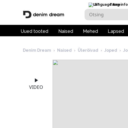
ET
Tarneinfo
Uued tooted
Naised
Mehed
Lapsed
Denim Dream
›
Naised
›
Ülerõivad
›
Joped
›
Jo
VIDEO