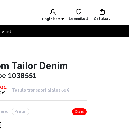
Lemmikud
Ostukorv
Logi sisse
lused
m Tailor Denim
pe 1038551
00
€
Tasuta transport alates 69€
9
€
värv:
Pruun
Otsas