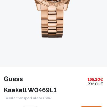
Guess
165.20
€
236.00
€
Käekell W0469L1
Tasuta transport alates 69€