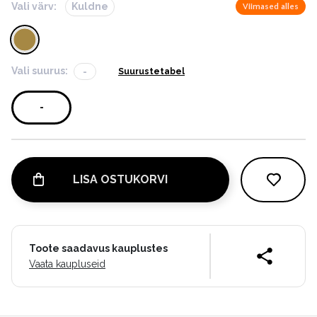
Vali värv:
Kuldne
Viimased alles
Vali suurus:
-
Suurustetabel
-
LISA OSTUKORVI
Toote saadavus kauplustes
Vaata kaupluseid