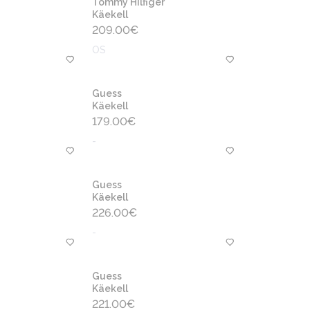
Tommy Hilfiger
Käekell
209.00
€
OS
Guess
Käekell
179.00
€
-
Guess
Käekell
226.00
€
-
Guess
Käekell
221.00
€