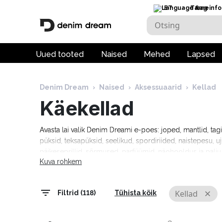
ET
Tarneinfo
Uued tooted
Naised
Mehed
Lapsed
Denim Dream
›
Naised
›
Aksessuaarid
›
Kellad
Käekellad
Avasta lai valik Denim Dreami e-poes: joped, mantlid, tag
püksid, teksapüksid, seelikud, spordiriided, naistepesu, uj
päikeseprillid, sõrmused, parfüümid, näohooldus ja pal
Kuva rohkem
Tommy Hilfiger, Calvin Klein, Camel Active, Denim Drea
Marciano, Molly Bracken, Pepe Jeans, Rino & Pelle ja palj
tarneaeg 1–5 tööpäeva!
Kellad
Filtrid (118)
Tühista kõik