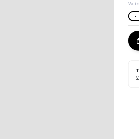
Vali 
-
T
V