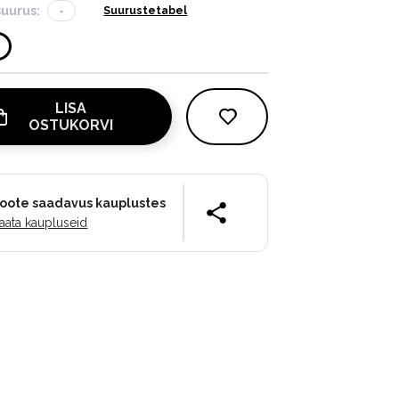
suurus:
-
Suurustetabel
LISA
OSTUKORVI
oote saadavus kauplustes
aata kaupluseid