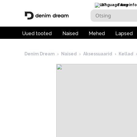
ET
Tarneinfo
Uued tooted
Naised
Mehed
Lapsed
Denim Dream
›
Naised
›
Aksessuaarid
›
Kellad