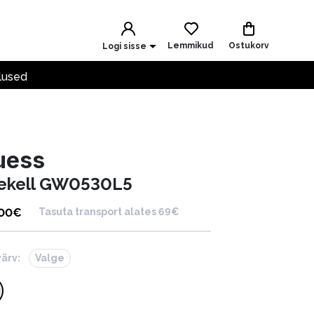
Lemmikud
Ostukorv
Logi sisse
lused
uess
ekell GW0530L5
.00
€
Tasuta transport alates 69€
värv:
Valge