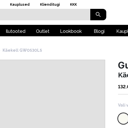
Kauplused
Klienditugi
KKK
Ilutooted
Outlet
Lookbook
Blogi
Kaup
›
Käekell GW0530L5
G
Kä
132
Vali 