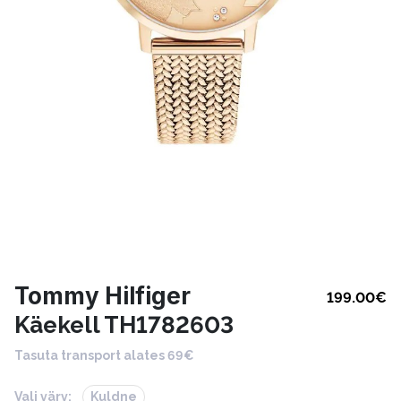
Tommy Hilfiger
199.00
€
Käekell TH1782603
Tasuta transport alates 69€
Vali värv:
Kuldne