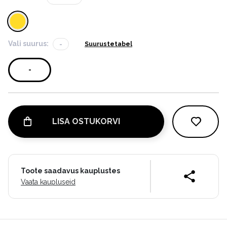
Vali suurus:
-
Suurustetabel
-
LISA OSTUKORVI
Toote saadavus kauplustes
Vaata kaupluseid