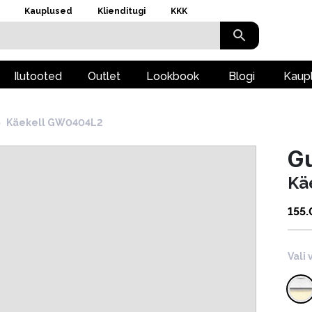
Kauplused
Klienditugi
KKK
Ilutooted
Outlet
Lookbook
Blogi
Kaup
›
Käekell GW0404L2
G
Kä
155
Vali 