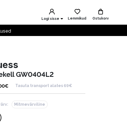
Lemmikud
Ostukorv
Logi sisse
lused
uess
ekell GW0404L2
.00
€
Tasuta transport alates 69€
värv:
Mitmevärviline