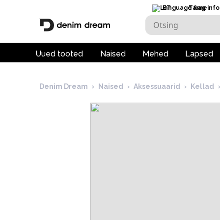
ET
Tarneinfo
Uued tooted
Naised
Mehed
Lapsed
Denim Dream
›
Naised
›
Aksessuaarid
›
Kellad