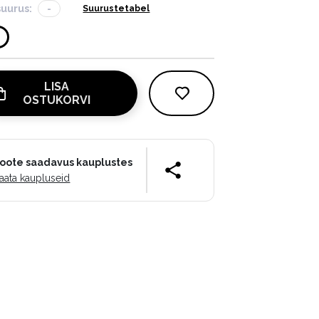
suurus:
-
Suurustetabel
LISA
OSTUKORVI
oote saadavus kauplustes
aata kaupluseid