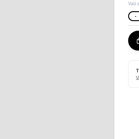
Vali 
-
T
V