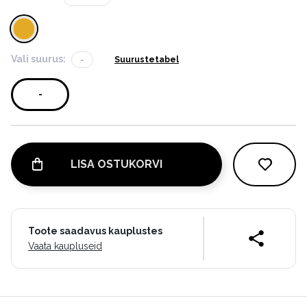
Vali suurus:
-
Suurustetabel
-
LISA OSTUKORVI
Toote saadavus kauplustes
Vaata kaupluseid