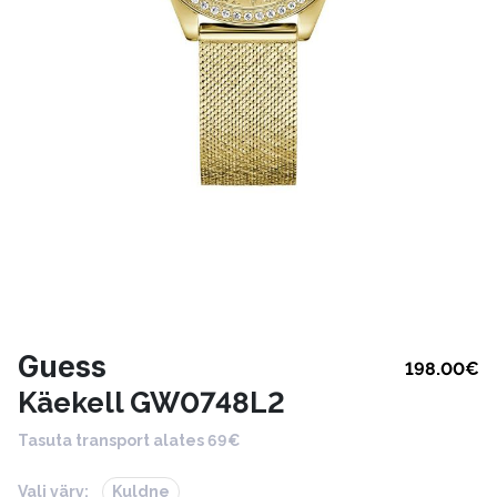
Guess
198.00
€
Käekell GW0748L2
Tasuta transport alates 69€
Vali värv:
Kuldne