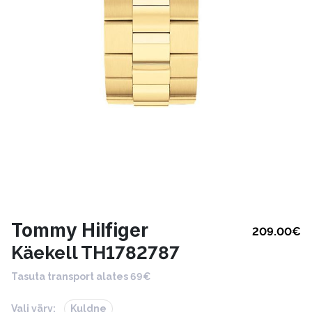
Tommy Hilfiger
209.00
€
Käekell TH1782787
Tasuta transport alates 69€
Vali värv:
Kuldne