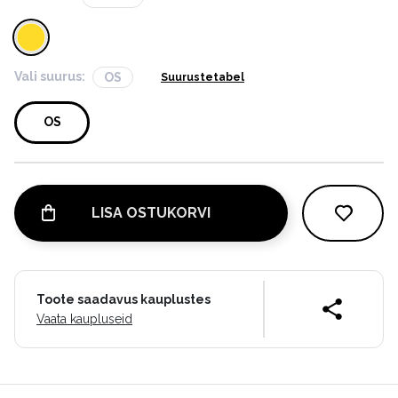
Vali suurus:
OS
Suurustetabel
OS
LISA OSTUKORVI
Toote saadavus kauplustes
Vaata kaupluseid