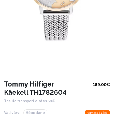
Tommy Hilfiger
189.00
€
Käekell TH1782604
Tasuta transport alates 69€
Vali värv:
Hõbedane
Viimased alles