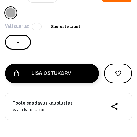
Vali suurus:
-
Suurustetabel
-
LISA OSTUKORVI
Toote saadavus kauplustes
Vaata kaupluseid