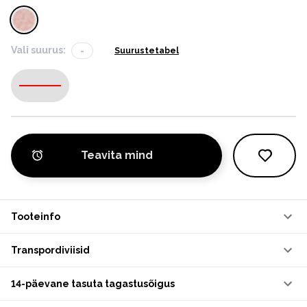
Vali suurus:
-
Suurustetabel
-
Teavita mind
Tooteinfo
Transpordiviisid
14-päevane tasuta tagastusõigus