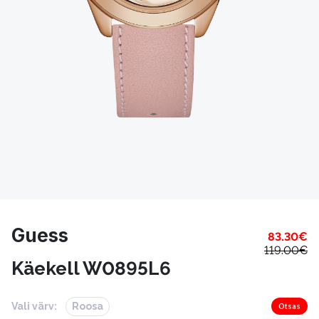
Guess
83.30
€
119.00
€
Käekell W0895L6
Vali värv:
Roosa
Otsas