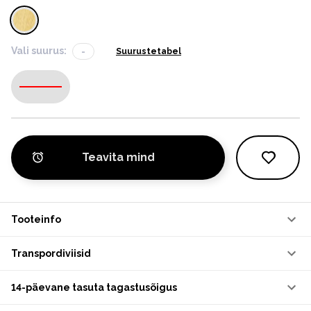
Vali suurus:
-
Suurustetabel
-
Teavita mind
Tooteinfo
Transpordiviisid
14-päevane tasuta tagastusõigus