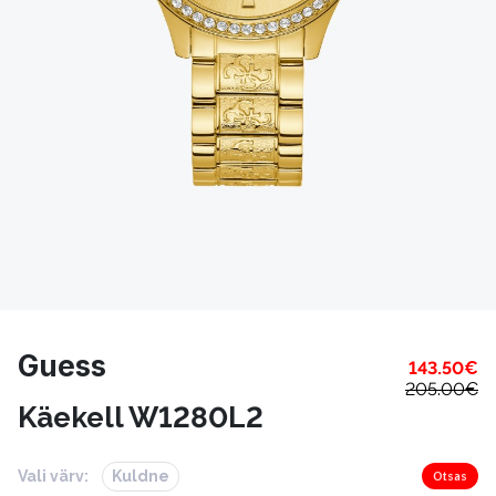
Guess
143.50
€
205.00
€
Käekell W1280L2
Vali värv:
Kuldne
Otsas