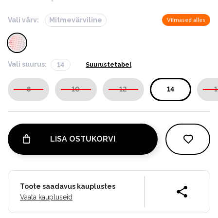
Vali värv:
Mitmevärviline
Viimased alles
Vali suurus:
14
Suurustetabel
8
10
12
14
1
LISA OSTUKORVI
Toote saadavus kauplustes
Vaata kaupluseid