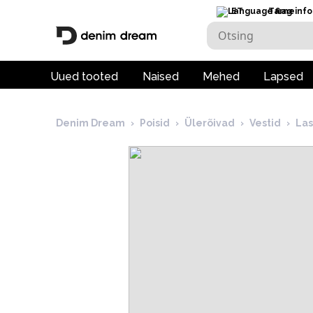
ET
Tarneinfo
Uued tooted
Naised
Mehed
Lapsed
Denim Dream
›
Poisid
›
Ülerõivad
›
Vestid
›
Las