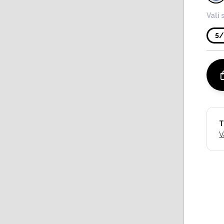
Vali 
5
T
V