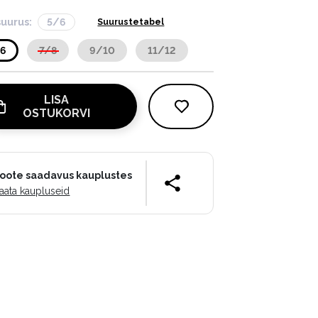
suurus:
5/6
Suurustetabel
/6
7/8
9/10
11/12
LISA
OSTUKORVI
oote saadavus kauplustes
aata kaupluseid