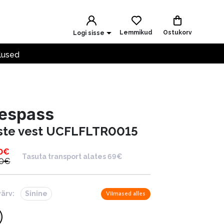
Lemmikud
Ostukorv
Logi sisse
lused
respass
ste vest UCFLFLTR0015
0
€
Tasuta transport alates 69€
0
€
värv:
Sinine
Viimased alles