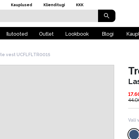
Kauplused
Klienditugi
KKK
Ilutooted
Outlet
Lookbook
Blogi
Kaup
te vest UCFLFLTR0015
T
La
17.6
44.0
Vali 