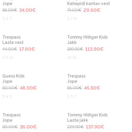
Jope
Kahepidi kantav vest
34.00
€
29.60
€
85.00
€
74.00
€
3 5 7
5 7 9
-60%
-40%
Trespass
Tommy Hilfiger Kids
Laste vest
Jakk
17.60
€
113.90
€
44.00
€
189.90
€
5 9 11
14 16
-40%
-30%
Guess Kids
Trespass
Jope
Jope
48.00
€
45.50
€
80.00
€
65.00
€
3 4 5
3 5 7
-40%
-40%
Trespass
Tommy Hilfiger Kids
Jope
Laste jakk
36.00
€
137.90
€
60.00
€
229.90
€