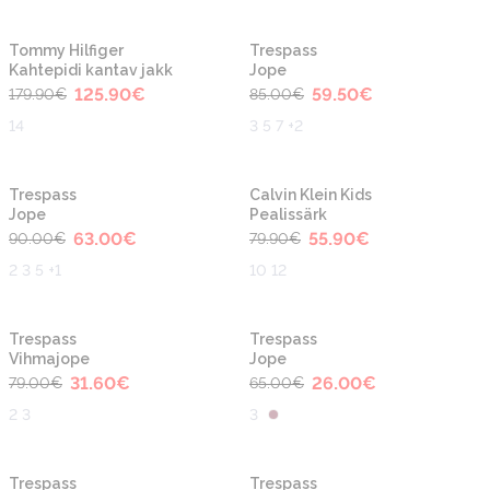
-30%
-30%
Tommy Hilfiger
Trespass
Kahtepidi kantav jakk
Jope
125.90
€
59.50
€
179.90
€
85.00
€
14
3 5 7 +2
-30%
-30%
Trespass
Calvin Klein Kids
Jope
Pealissärk
63.00
€
55.90
€
90.00
€
79.90
€
2 3 5 +1
10 12
-60%
-60%
Trespass
Trespass
Vihmajope
Jope
31.60
€
26.00
€
79.00
€
65.00
€
2 3
3
-60%
-60%
Trespass
Trespass