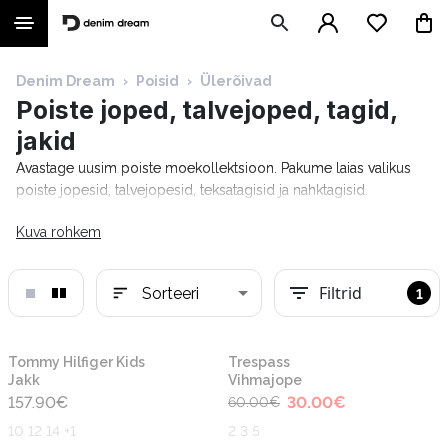
Denim Dream
›
Poisid
›
Ülerõivad
Poiste joped, talvejoped, tagid,
jakid
Avastage uusim poiste moekollektsioon. Pakume laias valikus
poiste jopesid, talvejopesid, teksatagisid ja nahktagisid.
Kuva rohkem
Filtrid
Sorteeri
1
-50%
Uus
Uus
Tommy Hilfiger Kids
Trespass
Jakk
Vihmajope
157.90
€
30.00
€
60.00
€
10 12 14 +1
2 3 5