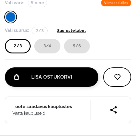
Vali värv:
Sinine
Viimased alles
Vali suurus:
2/3
Suurustetabel
2/3
3/4
5/6
LISA OSTUKORVI
Toote saadavus kauplustes
Vaata kaupluseid