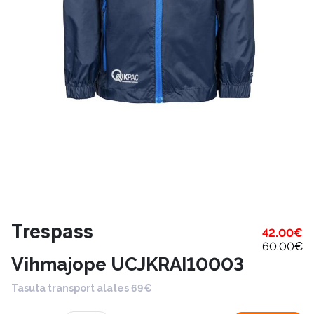
Trespass
42.00
€
60.00
€
Vihmajope UCJKRAI10003
Tasuta transport alates 69€