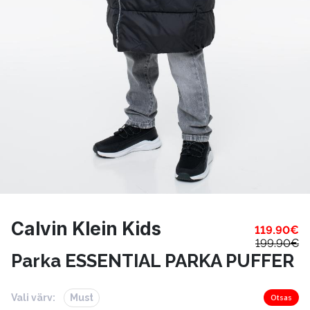
Calvin Klein Kids
119.90
€
199.90
€
Parka ESSENTIAL PARKA PUFFER
Vali värv:
Must
Otsas