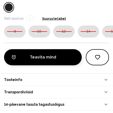
Vali suurus:
-
Suurustetabel
8
10
12
14
1
Teavita mind
Tooteinfo
Transpordiviisid
14-päevane tasuta tagastusõigus