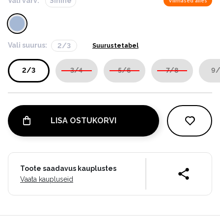
Vali värv:
Sinine
Viimased alles
Vali suurus:
2/3
Suurustetabel
2/3
3/4
5/6
7/8
9/
LISA OSTUKORVI
Toote saadavus kauplustes
Vaata kaupluseid