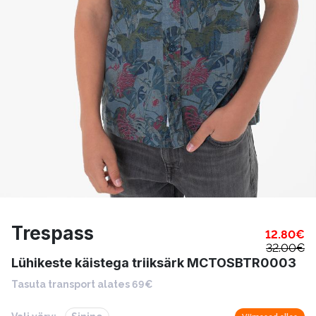
Trespass
12.80
€
32.00
€
Lühikeste käistega triiksärk MCTOSBTR0003
Tasuta transport alates 69€